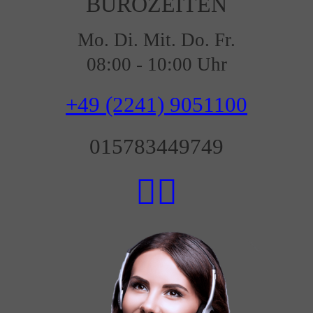
BÜROZEITEN
Mo. Di. Mit. Do. Fr.
08:00 - 10:00 Uhr
+49 (2241) 9051100
015783449749